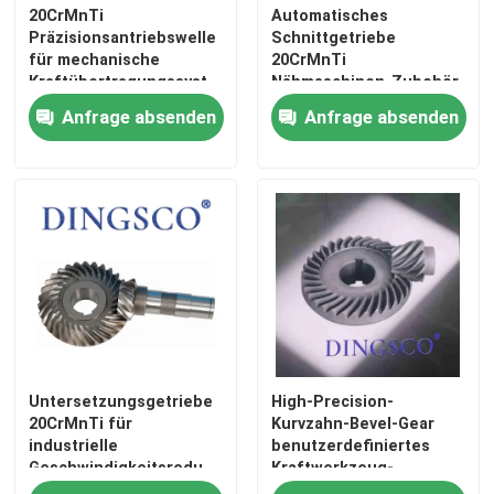
20CrMnTi
Automatisches
Präzisionsantriebswelle
Schnittgetriebe
für mechanische
20CrMnTi
Über uns
Kraftübertragungssysteme
Nähmaschinen-Zubehör
für die
Anfrage absenden
Anfrage absenden
Bekleidungsindustrie
Werksbesichtigung
Qualitätskontrolle
Kontakt mit uns
Neuigkeiten
Untersetzungsgetriebe
High-Precision-
Fälle
20CrMnTi für
Kurvzahn-Bevel-Gear
industrielle
benutzerdefiniertes
Geschwindigkeitsreduzierungssysteme
Kraftwerkzeug-
Angebot anfordern
der Serie R F K S
Übertragungsteil