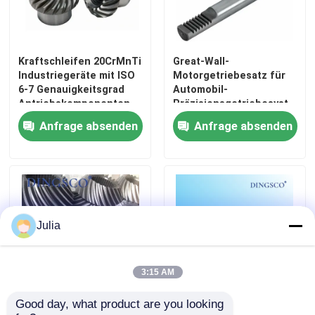
Industrielle Getriebe nach Maßgabe
Kraftschleifen 20CrMnTi
Great-Wall-
Industriegeräte mit ISO
Motorgetriebesatz für
Schleifwerkzeug
6-7 Genauigkeitsgrad
Automobil-
Antriebskomponenten
Präzisionsgetriebesysteme
Anfrage absenden
Anfrage absenden
Reduzierungsgang
CNC-Zahnmaschinen
Ausrüstung für Roboter
Julia
Ausrüstung für Hypoide
3:15 AM
Fahrradgeräte
Good day, what product are you looking 
angepasste 20CrMnTi-
Kegelrad mit schrägem