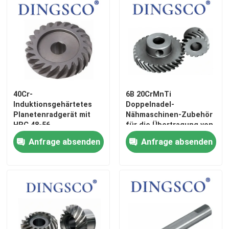
Über uns
Werksbesichtigung
Qualitätskontrolle
40Cr-
6B 20CrMnTi
Induktionsgehärtetes
Doppelnadel-
Planetenradgerät mit
Nähmaschinen-Zubehör
HRC 48-56
für die Übertragung von
Kontakt mit uns
Verschleißfestigkeit
Schwerdrehmoment
Anfrage absenden
Anfrage absenden
Neuigkeiten
Fälle
Angebot anfordern