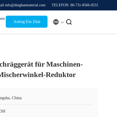
ail info@dinghanmaterial.com
TELEFON: 86-731-8566-0531
gen


Antrag Ein Zitat
chräggerät für Maschinen-
Mischerwinkel-Reduktor
ngsha, China
 DH