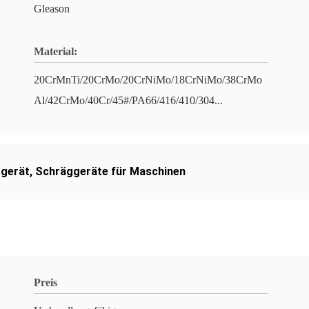
Gleason
Material:
20CrMnTi/20CrMo/20CrNiMo/18CrNiMo/38CrMo
Al/42CrMo/40Cr/45#/PA66/416/410/304...
ggerät
,
Schräggeräte für Maschinen
Preis