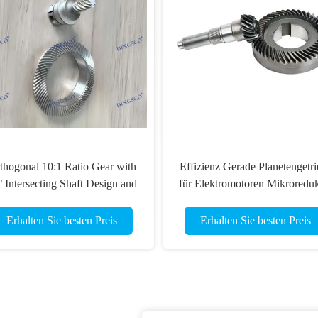
thogonal 10:1 Ratio Gear with
Effizienz Gerade Planetengetri
° Intersecting Shaft Design and
für Elektromotoren Mikroreduk
ISO 4-6 Grade Accuracy for
80 Winkelgetriebe
Precision Reducers
Erhalten Sie besten Preis
Erhalten Sie besten Preis