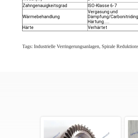
Zahngenauigkeitsgrad
ISO-Klasse 6-7
Vergasung und
Wärmebehandlung
Dämpfung/Carbonitridin
Härtung......
Härte
Verhärtet
Tags:
Industrielle Verringerungsanlagen
,
Spirale Reduktion
o