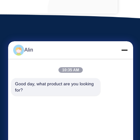
Alin
10:35 AM
Veranstaltungen
Good day, what product are you looking 
Antrag Ein Zitat
for?
Rechtssachen
TELEFON: 86-731-8566-0531
Neuigkeiten


