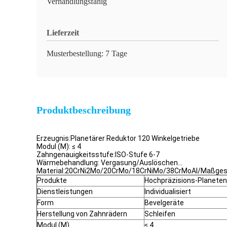
Verhandlungsfähig
Lieferzeit
Musterbestellung: 7 Tage
Produktbeschreibung
Erzeugnis:Planetärer Reduktor 120 Winkelgetriebe
Modul (M): ≤ 4
Zahngenauigkeitsstufe:ISO-Stufe 6-7
Wärmebehandlung: Vergasung/Auslöschen...
Material:20CrNi2Mo/20CrMo/18CrNiMo/38CrMoAl/Maßges
Produkte
Hochpräzisions-Planeten
Dienstleistungen
Individualisiert
Form
Bevelgeräte
Herstellung von Zahnrädern
Schleifen
Modul (M)
≤ 4