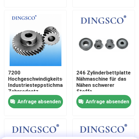
Über uns
Werksbesichtigung
Qualitätskontrolle
7200
246 Zylinderbettplatte
Kontakt mit uns
Hochgeschwindigkeits-
Nähmaschine für das
Industriesteppstichmaschinen-
Nähen schwerer
Zahnradsatz
Stoffe
Neuigkeiten
(50T/25T)
Anfrage absenden
Anfrage absenden
Fälle
Angebot anfordern