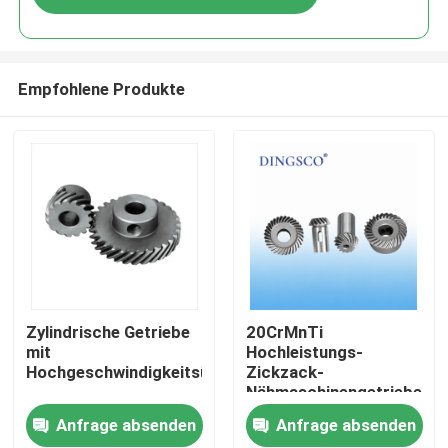
Empfohlene Produkte
Zu Hause
Zylindrische Getriebe
20CrMnTi
mit
Hochleistungs-
Hochgeschwindigkeitsübertragung
Zickzack-
Produkte
Nähmaschinengetriebe
Anfrage absenden
Anfrage absenden
Videos