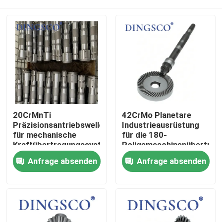
20CrMnTi
42CrMo Planetare
Präzisionsantriebswelle
Industrieausrüstung
für mechanische
für die 180-
Kraftübertragungssysteme
Poligemaschinenübertrag
Zu Hause
Anfrage absenden
Anfrage absenden
Produkte
Videos