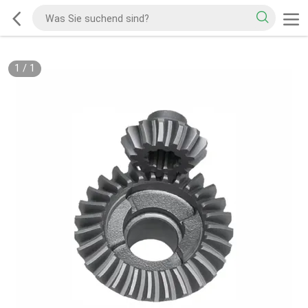
1
/
1