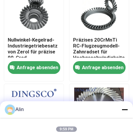
Über uns
Werksbesichtigung
Nullwinkel-Kegelrad-
Präzises 20CrMnTi
Industriegetriebesatz
RC-Flugzeugmodell-
von Zerol für präzise
Zahnradset für
Qualitätskontrolle
90-Grad-
Hochgeschwindigkeits-
Kraftübertragung
Fernbedienung
Anfrage absenden
Anfrage absenden
Kontakt mit uns
Neuigkeiten
Alin
Fälle
Angebot anfordern
9:59 PM