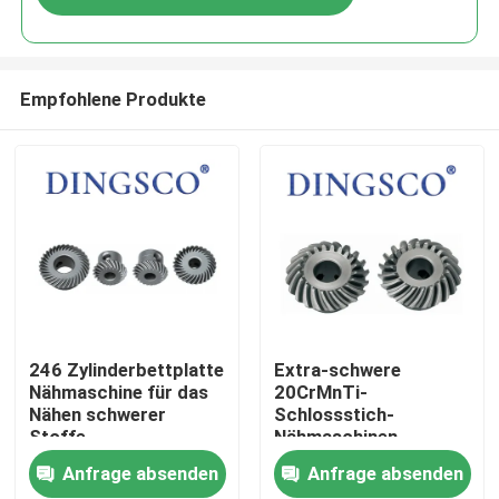
Empfohlene Produkte
Zu Hause
246 Zylinderbettplatte
Extra-schwere
Nähmaschine für das
20CrMnTi-
Nähen schwerer
Schlossstich-
Produkte
Stoffe
Nähmaschinen-
Ausrüstung für das
Anfrage absenden
Anfrage absenden
Nähen dicker
Videos