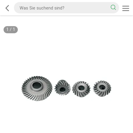
1
/
1