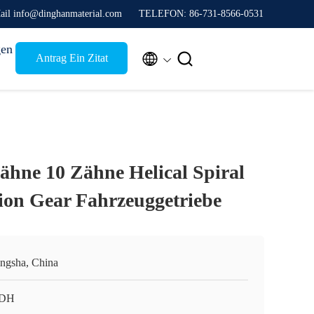
ail info@dinghanmaterial.com
TELEFON: 86-731-8566-0531
gen


Antrag Ein Zitat
ähne 10 Zähne Helical Spiral
ion Gear Fahrzeuggetriebe
ngsha, China
 DH