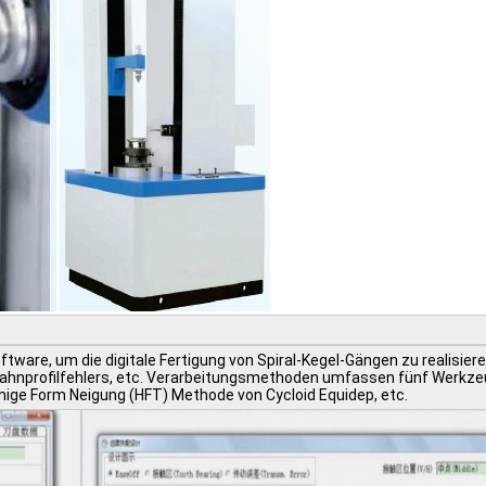
oftware, um die digitale Fertigung von Spiral-Kegel-Gängen zu realisi
profilfehlers, etc. Verarbeitungsmethoden umfassen fünf Werkzeugb
ige Form Neigung (HFT) Methode von Cycloid Equidep, etc.