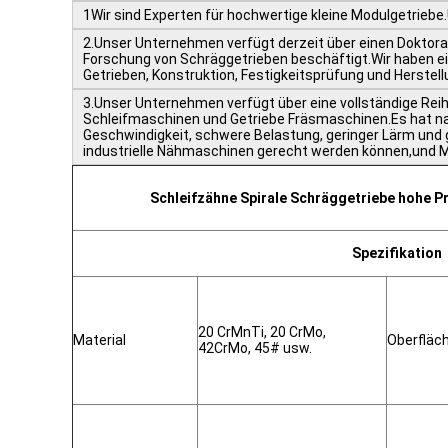
1Wir sind Experten für hochwertige kleine Modulgetriebe.
2.Unser Unternehmen verfügt derzeit über einen Doktora
Forschung von Schräggetrieben beschäftigt.Wir haben ein
Getrieben, Konstruktion, Festigkeitsprüfung und Herstel
3.Unser Unternehmen verfügt über eine vollständige Rei
Schleifmaschinen und Getriebe Fräsmaschinen.Es hat nac
Geschwindigkeit, schwere Belastung, geringer Lärm und g
industrielle Nähmaschinen gerecht werden können,und M
Schleifzähne Spirale Schräggetriebe hohe P
Spezifikation
20 CrMnTi, 20 CrMo,
Material
Oberfläc
42CrMo, 45# usw.