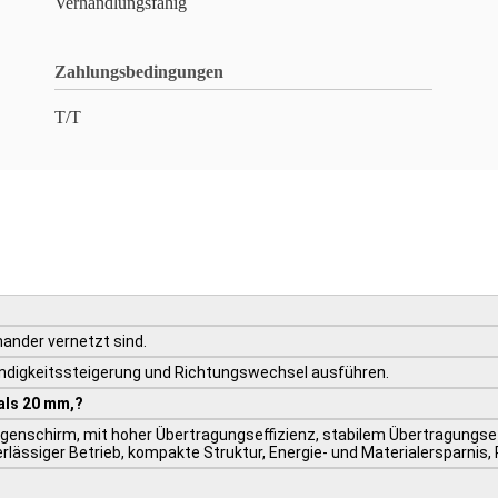
Verhandlungsfähig
Zahlungsbedingungen
T/T
ander vernetzt sind.
ndigkeitssteigerung und Richtungswechsel ausführen.
 als 20 mm,
?
Regenschirm, mit hoher Übertragungseffizienz, stabilem Übertragungs
rlässiger Betrieb, kompakte Struktur, Energie- und Materialersparnis,