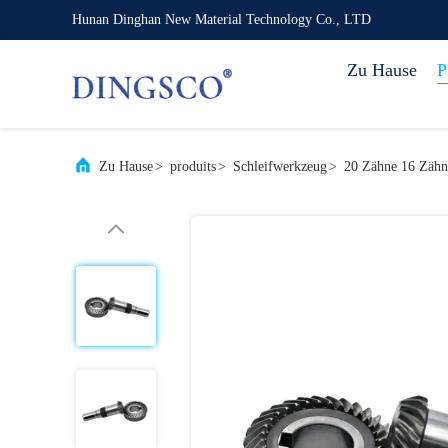
Hunan Dinghan New Material Technology Co., LTD
Zu Hause
P
Zu Hause
>
produits
>
Schleifwerkzeug
>
20 Zähne 16 Zähne