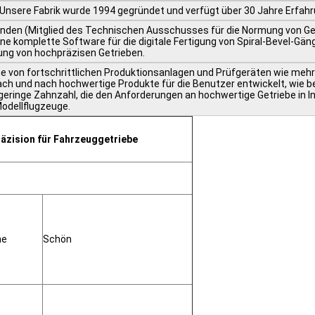
Unsere Fabrik wurde 1994 gegründet und verfügt über 30 Jahre Erfahrun
nden (Mitglied des Technischen Ausschusses für die Normung von Getr
e komplette Software für die digitale Fertigung von Spiral-Bevel-Gäng
lung von hochpräzisen Getrieben.
he von fortschrittlichen Produktionsanlagen und Prüfgeräten wie meh
h und nach hochwertige Produkte für die Benutzer entwickelt, wie b
eringe Zahnzahl, die den Anforderungen an hochwertige Getriebe in In
odellflugzeuge.
räzision für Fahrzeuggetriebe
he
Schön