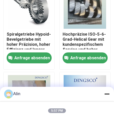
Über uns
Werksbesichtigung
Spiralgetriebe Hypoid-
Hochpräzise ISO-5-6-
Bevelgetriebe mit
Grad-Helical Gear mit
hoher Präzision, hoher
kundenspezifischem
Qualitätskontrolle
Effizienz und langer
Service und hoher
Lebensdauer
Tragfähigkeit
Anfrage absenden
Anfrage absenden
Kontakt mit uns
Neuigkeiten
Alin
Fälle
Angebot anfordern
5:57 PM