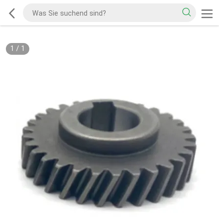
1
/
1