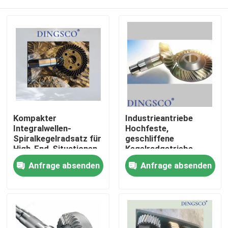
Kompakter
Industrieantriebe
Integralwellen-
Hochfeste,
Spiralkegelradsatz für
geschliffene
High-End-Situationen
Kegelradgetriebe
Herstellung
Zu Hause
Anfrage absenden
Anfrage absenden
Produkte
Videos