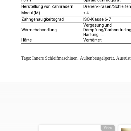
Form
Spirale Schräggerät
Herstellung von Zahnrädern
Drehen/Fräsen/Schleifen
Modul (M)
≤ 4
Zahngenauigkeitsgrad
ISO-Klasse 6-7
Vergasung und
Wärmebehandlung
Dämpfung/Carbonitridin
Härtung......
Härte
Verhärtet
Tags:
Innere Schleifmaschinen
,
Außenbeugelgerät
,
Ausrüst
o
Video