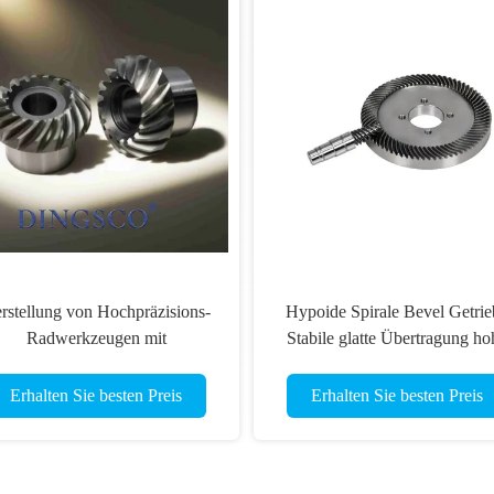
rstellung von Hochpräzisions-
Hypoide Spirale Bevel Getrie
Radwerkzeugen mit
Stabile glatte Übertragung ho
hleifwerkzeugen für Kraftturm
Reduktionsquote 16 Zähne 
Zähne
Erhalten Sie besten Preis
Erhalten Sie besten Preis