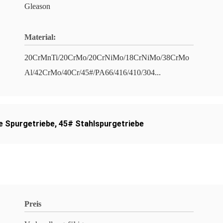
Gleason
Material:
20CrMnTi/20CrMo/20CrNiMo/18CrNiMo/38CrMo
Al/42CrMo/40Cr/45#/PA66/416/410/304...
he Spurgetriebe
,
45# Stahlspurgetriebe
Preis