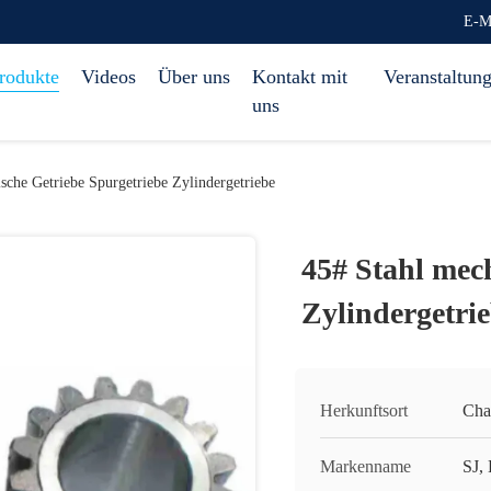
E-M
rodukte
Videos
Über uns
Kontakt mit
Veranstaltun
uns
sche Getriebe Spurgetriebe Zylindergetriebe
45# Stahl mec
Zylindergetri
Herkunftsort
Cha
Markenname
SJ,