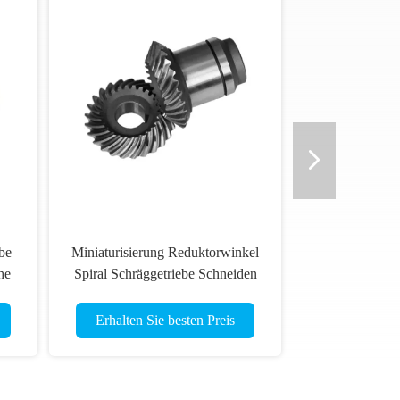
be
Miniaturisierung Reduktorwinkel
he
Spiral Schräggetriebe Schneiden
18
Hochgeschwindigkeitsbearbeitung
Antrieb
Erhalten Sie besten Preis