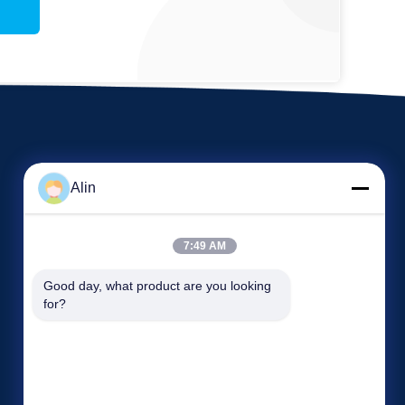
Alin
7:49 AM
Veranstaltungen
Good day, what product are you looking 
Antrag Ein Zitat
for?
Rechtssachen
TELEFON: 86-731-8566-0531
Neuigkeiten


