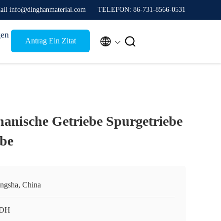
ail info@dinghanmaterial.com
TELEFON: 86-731-8566-0531
gen


Antrag Ein Zitat
hanische Getriebe Spurgetriebe
ebe
ngsha, China
 DH