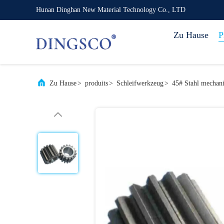
Hunan Dinghan New Material Technology Co., LTD
Zu Hause
P
Zu Hause
>
produits
>
Schleifwerkzeug
>
45# Stahl mechani