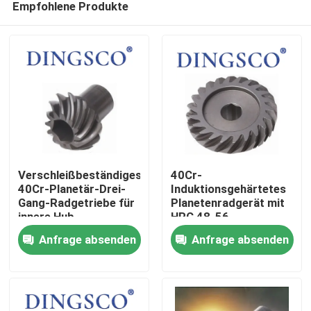
Empfohlene Produkte
Verschleißbeständiges
40Cr-
40Cr-Planetär-Drei-
Induktionsgehärtetes
Gang-Radgetriebe für
Planetenradgerät mit
innere Hub-
HRC 48-56
Zu Hause
Verlagerungssysteme
Verschleißfestigkeit
Anfrage absenden
Anfrage absenden
Produkte
Videos