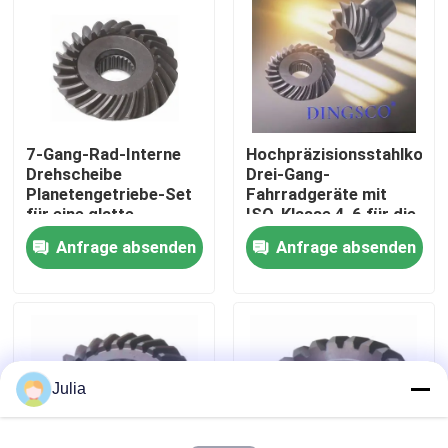
Über uns
Werksbesichtigung
7-Gang-Rad-Interne
Hochpräzisionsstahlkonst
Drehscheibe
Drei-Gang-
Qualitätskontrolle
Planetengetriebe-Set
Fahrradgeräte mit
für eine glatte
ISO-Klasse 4-6 für die
Getriebewechselübertragung
industrielle Fertigung
Anfrage absenden
Anfrage absenden
Kontakt mit uns
Neuigkeiten
Fälle
Julia
Angebot anfordern