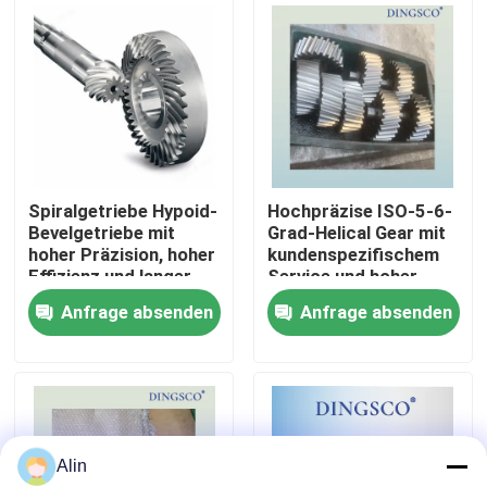
Über uns
Werksbesichtigung
Qualitätskontrolle
Spiralgetriebe Hypoid-
Hochpräzise ISO-5-6-
Bevelgetriebe mit
Grad-Helical Gear mit
hoher Präzision, hoher
kundenspezifischem
Kontakt mit uns
Effizienz und langer
Service und hoher
Lebensdauer
Tragfähigkeit
Anfrage absenden
Anfrage absenden
Neuigkeiten
Fälle
Alin
Angebot anfordern