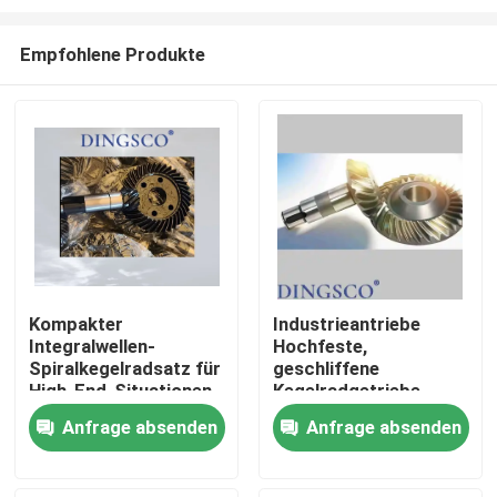
Empfohlene Produkte
Kompakter
Industrieantriebe
Integralwellen-
Hochfeste,
Zu Hause
Spiralkegelradsatz für
geschliffene
High-End-Situationen
Kegelradgetriebe
Herstellung
Produkte
Anfrage absenden
Anfrage absenden
Videos