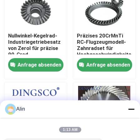
Über uns
Nullwinkel-Kegelrad-
Präzises 20CrMnTi
Werksbesichtigung
Industriegetriebesatz
RC-Flugzeugmodell-
von Zerol für präzise
Zahnradset für
90-Grad-
Hochgeschwindigkeits-
Qualitätskontrolle
Kraftübertragung
Fernbedienung
Anfrage absenden
Anfrage absenden
Kontakt mit uns
Neuigkeiten
Alin
Fälle
1:13 AM
Angebot anfordern