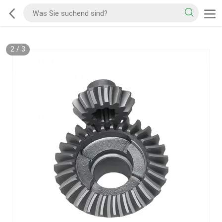
2
/
3