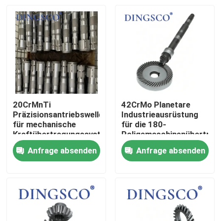
20CrMnTi
42CrMo Planetare
Präzisionsantriebswelle
Industrieausrüstung
für mechanische
für die 180-
Kraftübertragungssysteme
Poligemaschinenübertrag
Anfrage absenden
Anfrage absenden
Zu Hause
Produkte
Videos