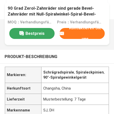
90 Grad Zerol-Zahnräder sind gerade Bevel-
Zahnräder mit Null-Spiralwinkel-Spiral-Bevel-
Pinion
MOQ：Verhandlungsfähig
Preis：Verhandlungsfähig
Kontaktieren Sie
Bestpreis
uns
PRODUKT-BESCHREIBUNG
Schrägradspirale
,
Spiraleckpinien
,
Markieren:
90°-Spiralgewinkelgerät
Herkunftsort
Changsha, China
Lieferzeit
Musterbestellung: 7 Tage
Markenname
SJ, DH