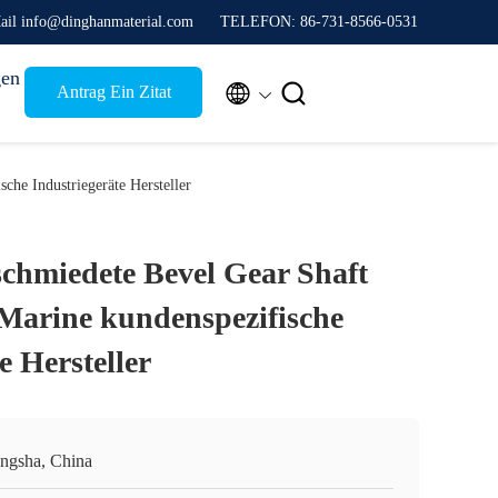
ail info@dinghanmaterial.com
TELEFON: 86-731-8566-0531
gen


Antrag Ein Zitat
che Industriegeräte Hersteller
schmiedete Bevel Gear Shaft
 Marine kundenspezifische
e Hersteller
ngsha, China