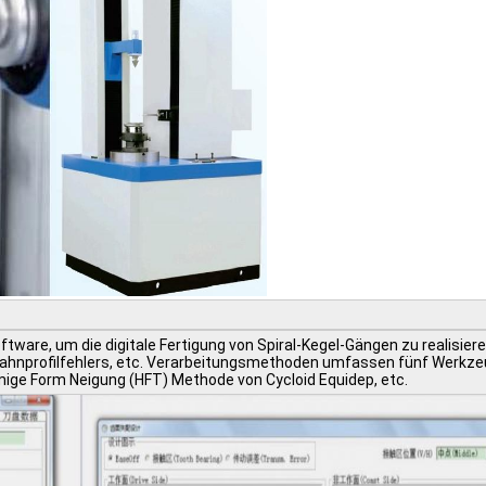
oftware, um die digitale Fertigung von Spiral-Kegel-Gängen zu realisi
profilfehlers, etc. Verarbeitungsmethoden umfassen fünf Werkzeugb
ige Form Neigung (HFT) Methode von Cycloid Equidep, etc.