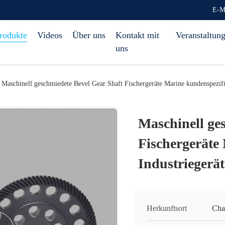
E-M
rodukte
Videos
Über uns
Kontakt mit
Veranstaltun
uns
Maschinell geschmiedete Bevel Gear Shaft Fischergeräte Marine kundenspezifis
Maschinell ge
Fischergeräte
Industriegerät
Herkunftsort
Cha