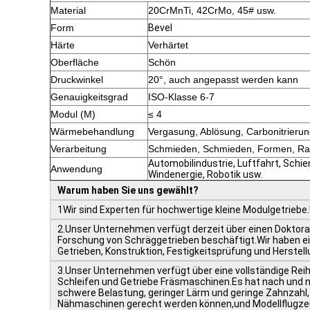
Material
20CrMnTi, 42CrMo, 45# usw.
Form
Bevel
Härte
Verhärtet
Oberfläche
Schön
Druckwinkel
20°, auch angepasst werden kann
Genauigkeitsgrad
ISO-Klasse 6-7
Modul (M)
≤ 4
Wärmebehandlung
Vergasung, Ablösung, Carbonitrieru
Verarbeitung
Schmieden, Schmieden, Formen, Ra
Automobilindustrie, Luftfahrt, Schi
Anwendung
Windenergie, Robotik usw.
Warum haben Sie uns gewählt?
1Wir sind Experten für hochwertige kleine Modulgetriebe.
2.Unser Unternehmen verfügt derzeit über einen Doktora
Forschung von Schräggetrieben beschäftigt.Wir haben ein
Getrieben, Konstruktion, Festigkeitsprüfung und Herstel
3.Unser Unternehmen verfügt über eine vollständige Rei
Schleifen und Getriebe Fräsmaschinen.Es hat nach und n
schwere Belastung, geringer Lärm und geringe Zahnzahl, 
Nähmaschinen gerecht werden können,und Modellflugze