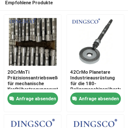
Empfohlene Produkte
20CrMnTi
42CrMo Planetare
Präzisionsantriebswelle
Industrieausrüstung
für mechanische
für die 180-
Kraftübertragungssysteme
Poligemaschinenübertrag
Zu Hause
Anfrage absenden
Anfrage absenden
Produkte
Videos