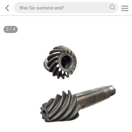
2
/
4