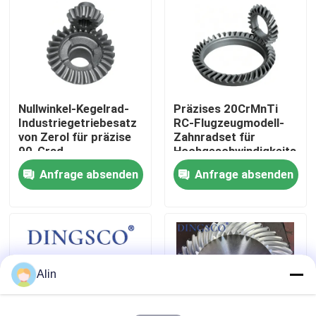
Über uns
Werksbesichtigung
Nullwinkel-Kegelrad-
Präzises 20CrMnTi
Industriegetriebesatz
RC-Flugzeugmodell-
Qualitätskontrolle
von Zerol für präzise
Zahnradset für
90-Grad-
Hochgeschwindigkeits-
Kraftübertragung
Fernbedienung
Anfrage absenden
Anfrage absenden
Kontakt mit uns
Neuigkeiten
Fälle
Alin
Angebot anfordern