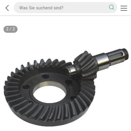
2
/
2