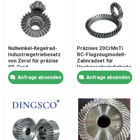
Über uns
Werksbesichtigung
Nullwinkel-Kegelrad-
Präzises 20CrMnTi
Industriegetriebesatz
RC-Flugzeugmodell-
Qualitätskontrolle
von Zerol für präzise
Zahnradset für
90-Grad-
Hochgeschwindigkeits-
Kraftübertragung
Fernbedienung
Anfrage absenden
Anfrage absenden
Kontakt mit uns
Neuigkeiten
Fälle
Angebot anfordern