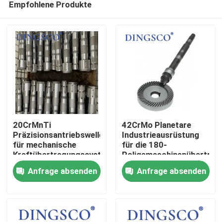
Empfohlene Produkte
20CrMnTi
42CrMo Planetare
Präzisionsantriebswelle
Industrieausrüstung
für mechanische
für die 180-
Kraftübertragungssysteme
Poligemaschinenübertrag
Zu Hause
Anfrage absenden
Anfrage absenden
Produkte
Videos