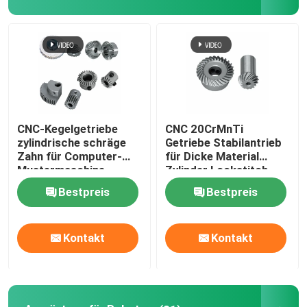
CNC-Kegelgetriebe
CNC 20CrMnTi
zylindrische schräge
Getriebe Stabilantrieb
Zahn für Computer-
für Dicke Material
Mustermaschine
Zylinder Lockstitch
S/M
Bestpreis
Bestpreis
Kontakt
Kontakt