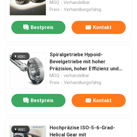
MOQ：Verhandelbar
Preis：Verhandlungsfähig
Bestpreis
Kontakt
Spiralgetriebe Hypoid-
Bevelgetriebe mit hoher
Präzision, hoher Effizienz und
langer Lebensdauer
MOQ：verhandelbar
Preis：Verhandlungsfähig
Zu Hause
Bestpreis
Kontakt
Produkte
Hochpräzise ISO-5-6-Grad-
Helical Gear mit
Videos