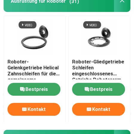
Ausrüstung für Roboter
(31)
Roboter-
Roboter-Gliedgetriebe
Gelenkgetriebe Helical
Schleifen
Zahnschleifen für die
eingeschlossenes
gemeinsame
Getriebe Roboterarm
Übertragung
Harmonischer Antrieb
Bestpreis
Bestpreis
Kontakt
Kontakt