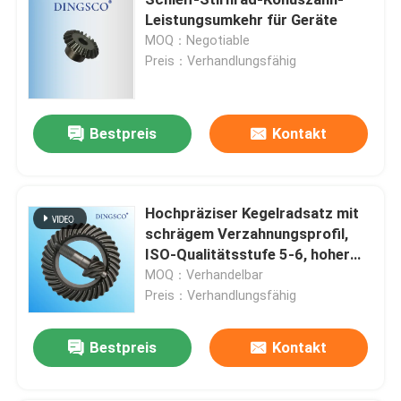
Leistungsumkehr für Geräte
MOQ：Negotiable
Industrielle Getriebe nach Maßgabe
Preis：Verhandlungsfähig
Schleifwerkzeug
Bestpreis
Kontakt
Reduzierungsgang
Hochpräziser Kegelradsatz mit
CNC-Zahnmaschinen
schrägem Verzahnungsprofil,
ISO-Qualitätsstufe 5-6, hoher
Ausrüstung für Roboter
Tragfähigkeit und
MOQ：Verhandelbar
einsatzgehärtetem
Preis：Verhandlungsfähig
Vergütungszustand
Ausrüstung für Hypoide
Bestpreis
Kontakt
Fahrradgeräte