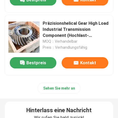
Präzisionshelical Gear High Load
Industrial Transmission
Component (Hochlast-
Industrielle Getriebe-
MOQ：Verhandelbar
Komponente)
Preis：Verhandlungsfähig
Bestpreis
Kontakt
Sehen Sie mehr an
Hinterlass eine Nachricht
Wir rufen Sie bald zurück!