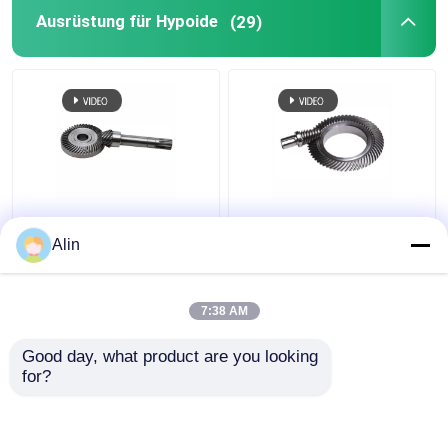
Ausrüstung für Hypoide
(29)
Allgemein Hypoid
CNC-geschliffene
Getriebe Helical Bevel
Hypoid-Bevel-Spiral-
Alin
Pinion Getriebewelle 90
Bevel-Gang aus Stahl
Grad Rechtswinkel Bias
Kleinmodul-Gang
7:38 AM
Bestpreis
Bestpreis
Good day, what product are you looking 
for?
Kontakt
Kontakt