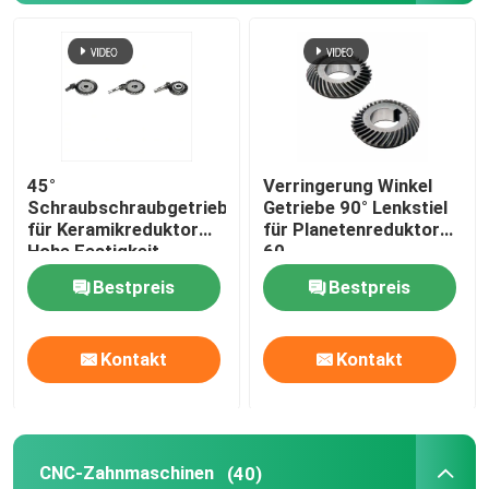
45°
Verringerung Winkel
Schraubschraubgetriebe
Getriebe 90° Lenkstiel
für Keramikreduktor
für Planetenreduktor
Hohe Festigkeit
60
Langlebig
Bestpreis
Bestpreis
Kontakt
Kontakt
CNC-Zahnmaschinen
(40)