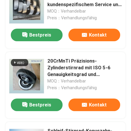
kundenspezifischem Service und
hoher Tragfähigkeit
MOQ：Verhandelbar
Über uns
Preis：Verhandlungsfähig
Bestpreis
Kontakt
Werksbesichtigung
Qualitätskontrolle
20CrMnTi Präzisions-
Zylinderstirnrad mit ISO 5-6
Kontakt mit uns
Genauigkeitsgrad und
Einsatzhärten für Getriebe mit
MOQ：Verhandelbar
paralleler Achse
Preis：Verhandlungsfähig
Neuigkeiten
Bestpreis
Kontakt
Fälle
Angebot anfordern
Schleif-Stirnrad-Konuszahn-