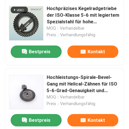
Hochpräzises Kegelradgetriebe
Ausrüstung für Nähmaschinen
der ISO-Klasse 5-6 mit legiertem
Spezialstahl für hohe
Tragfähigkeit
MOQ：Verhandelbar
Ausrüstung für Werkzeuge
Preis：Verhandlungsfähig
Großmauer-Motorrad
Bestpreis
Kontakt
Industrie-Reduktorgerät
Hochleistungs-Spirale-Bevel-
Gang mit Helical-Zähnen für ISO
5-6-Grad-Genauigkeit und
kundenspezifischen Service
MOQ：Verhandelbar
Preis：Verhandlungsfähig
Bestpreis
Kontakt