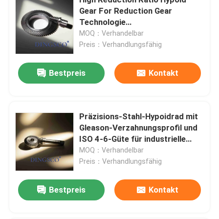
Gear For Reduction Gear
Technologie
Industrielle Getriebe nach Maßgabe
Getriebeverhältnisse Herstellung
MOQ：Verhandelbar
Preis：Verhandlungsfähig
Schleifwerkzeug
Bestpreis
Kontakt
Reduzierungsgang
Präzisions-Stahl-Hypoidrad mit
CNC-Zahnmaschinen
Gleason-Verzahnungsprofil und
ISO 4-6-Güte für industrielle
Ausrüstung für Roboter
Reduktionsgetriebe
MOQ：Verhandelbar
Preis：Verhandlungsfähig
Ausrüstung für Hypoide
Bestpreis
Kontakt
Fahrradgeräte