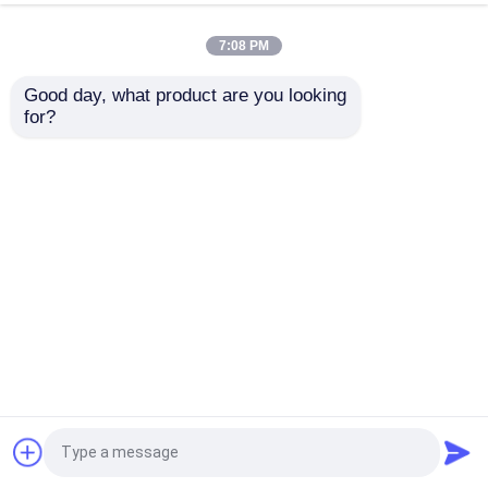
gemeinsame
Getriebe Roboterarm
Übertragung
Harmonischer Antrieb
7:08 PM
Bestpreis
Bestpreis
Good day, what product are you looking 
for?
Kontakt
Kontakt
Sehen Sie mehr an
Startseite
Über uns
Kontakt
Desktop Site
Sitemap
Datenschutzrichtlinie
Qualität
Industrielle Getriebe nach Maßgabe
China Fabrik.Copyright © 2026 Hunan Dinghan
New Material Technology Co., LTD. All Rights
Reserved.