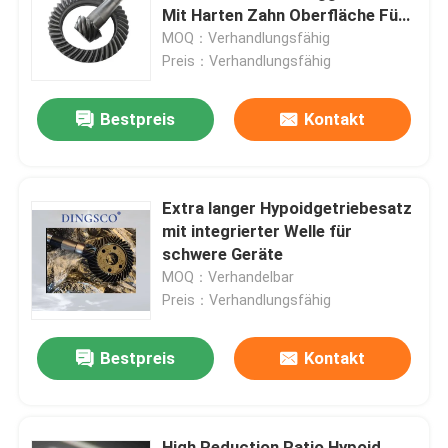
Mit Harten Zahn Oberfläche Für
90 Grad Getriebe
MOQ：Verhandlungsfähig
Über uns
Preis：Verhandlungsfähig
Bestpreis
Kontakt
Werksbesichtigung
Qualitätskontrolle
Extra langer Hypoidgetriebesatz
mit integrierter Welle für
Kontakt mit uns
schwere Geräte
MOQ：Verhandelbar
Preis：Verhandlungsfähig
Neuigkeiten
Bestpreis
Kontakt
Fälle
Angebot anfordern
High Reduction Ratio Hypoid