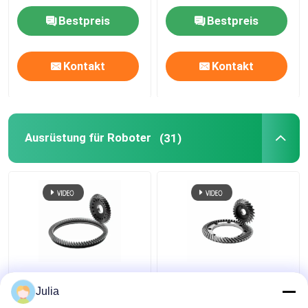
S/M
Bestpreis
Bestpreis
Kontakt
Kontakt
Ausrüstung für Roboter
(31)
Roboter-
Roboter-Gliedgetriebe
Gelenkgetriebe Helical
Schleifen
Julia
Zahnschleifen für die
eingeschlossenes