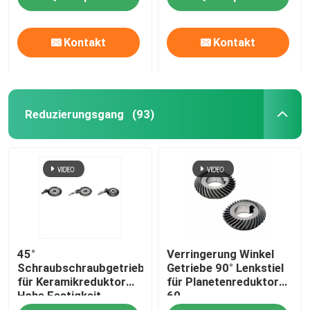
Kontakt
Kontakt
Reduzierungsgang
(93)
45°
Verringerung Winkel
Schraubschraubgetriebe
Getriebe 90° Lenkstiel
für Keramikreduktor
für Planetenreduktor
Hohe Festigkeit
60
Langlebig