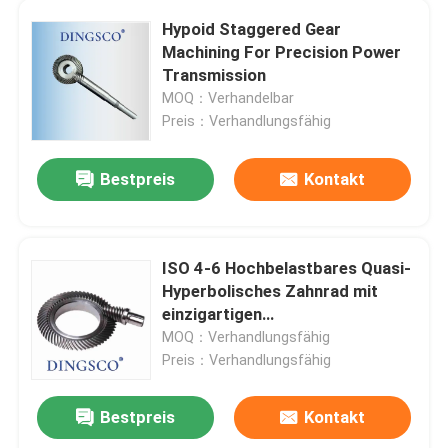
Hypoid Staggered Gear
Ausrüstung für Nähmaschinen
Machining For Precision Power
Transmission
MOQ：Verhandelbar
Ausrüstung für Werkzeuge
Preis：Verhandlungsfähig
Großmauer-Motorrad
Bestpreis
Kontakt
Industrie-Reduktorgerät
ISO 4-6 Hochbelastbares Quasi-
Hyperbolisches Zahnrad mit
einzigartigen
Eingriffsmerkmalen und
MOQ：Verhandlungsfähig
Gleason-Verzahnungsprofil
Preis：Verhandlungsfähig
Bestpreis
Kontakt