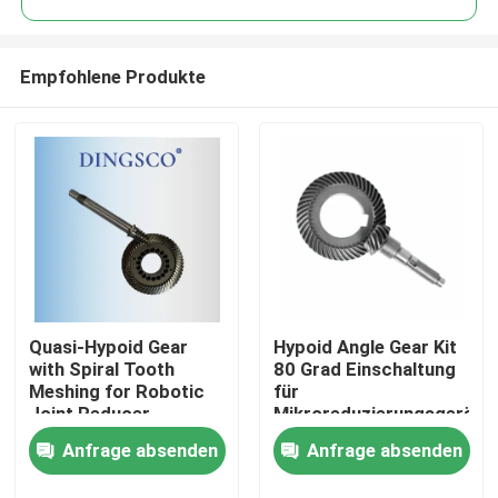
Empfohlene Produkte
Quasi-Hypoid Gear
Hypoid Angle Gear Kit
Zu Hause
with Spiral Tooth
80 Grad Einschaltung
Meshing for Robotic
für
Joint Reducer
Mikroreduzierungsgerät
Produkte
Featuring DIN 6
Anfrage absenden
Anfrage absenden
Precision Class
Videos