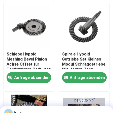
Über uns
Werksbesichtigung
Qualitätskontrolle
Schiebe Hypoid
Spirale Hypoid
Meshing Bevel Pinion
Getriebe Set Kleines
Kontakt mit uns
Achse Offset für
Modul Schräggetriebe
Töpferwaren Reduktor
Mit Harten Zahn
Oberfläche Für 90
Anfrage absenden
Anfrage absenden
Neuigkeiten
Grad Getriebe
Fälle
Angebot anfordern