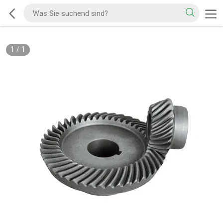
1
/
1