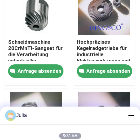
Über uns
Werksbesichtigung
Schneidmaschine
Hochpräzises
20CrMnTi-Gangset für
Kegelradgetriebe für
die Verarbeitung
industrielle
Qualitätskontrolle
industrieller
Elektrowerkzeuge und
Materialien
Maschinen
Anfrage absenden
Anfrage absenden
Kontakt mit uns
Neuigkeiten
Julia
Fälle
Angebot anfordern
5:28 AM