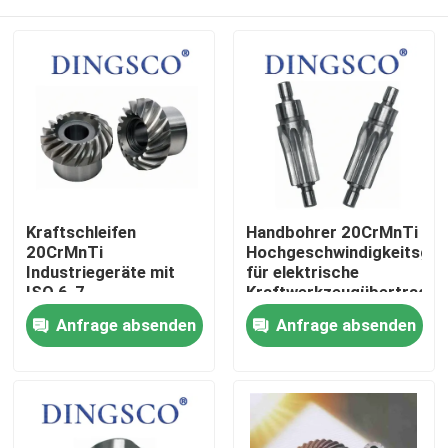
Kraftschleifen
Handbohrer 20CrMnTi
20CrMnTi
Hochgeschwindigkeitsget
Industriegeräte mit
für elektrische
ISO 6-7
Kraftwerkzeugübertragu
Genauigkeitsgrad
Zu Hause
Anfrage absenden
Anfrage absenden
Antriebskomponenten
Produkte
Videos