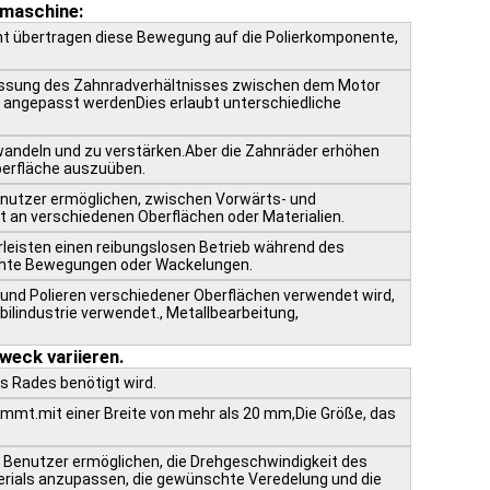
rmaschine:
ient übertragen diese Bewegung auf die Polierkomponente,
passung des Zahnradverhältnisses zwischen dem Motor
n angepasst werdenDies erlaubt unterschiedliche
ndeln und zu verstärken.Aber die Zahnräder erhöhen
erfläche auszuüben.
enutzer ermöglichen, zwischen Vorwärts- und
it an verschiedenen Oberflächen oder Materialien.
rleisten einen reibungslosen Betrieb während des
schte Bewegungen oder Wackelungen.
 und Polieren verschiedener Oberflächen verwendet wird,
ilindustrie verwendet., Metallbearbeitung,
eck variieren.
es Rades benötigt wird.
kommt.mit einer Breite von mehr als 20 mm,Die Größe, das
Benutzer ermöglichen, die Drehgeschwindigkeit des
erials anzupassen, die gewünschte Veredelung und die