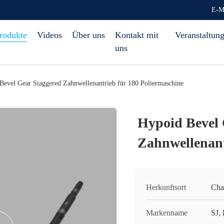
E-M
rodukte
Videos
Über uns
Kontakt mit
Veranstaltun
uns
Bevel Gear Staggered Zahnwellenantrieb für 180 Poliermaschine
Hypoid Bevel 
Zahnwellenant
Herkunftsort
Cha
Markenname
SJ,