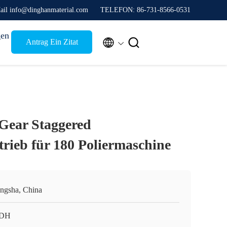
ail info@dinghanmaterial.com
TELEFON: 86-731-8566-0531
gen


Antrag Ein Zitat
Gear Staggered
rieb für 180 Poliermaschine
ngsha, China
 DH