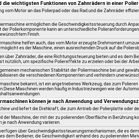
 die wichtigsten Funktionen von Zahnrädern in einer Polie
tung vom Motor an das Polierpad oder das Rad.und die Zahnräder effiz
oliermaschine ermöglichen die Geschwindigkeitssteuerung durch An
t der Polierkomponente kann an unterschiedliche Polieranforderunge
 gewünschtem Finish.
rmaschine helfen auch, das vom Motor erzeugte Drehmoment umzuwa
icht es der Maschine, einen ausreichenden Druck auf die Polierob
en über Zahnräder, die eine Richtungssteuerung bieten und es dem B
nützlich, um spezifische Poliereffekte zu erzielen oder bei der Arbe
llgemeinen mechanischen Stabilität der Poliermaschine bei.und gewäh
abilisieren die verschiedenen Komponenten und verhindern unerwün
rmaschine bekannt, ist ein angetriebenes Werkzeug, das zum Polieren
len.Diese Maschinen werden häufig in Industriezweigen wie der Automob
ushaltsanwendungen.
iermaschinen können je nach Anwendung und Verwendungszw
hine und liefert die Drehkraft, die zum Antrieb der Polierplatte oder d
Teil der Maschine, der mit der zu polierenden Oberfläche in Berührung 
n je nach Anwendung variieren.
 verfügen über Geschwindigkeitssteuerungsmechanismen, die es dem 
 es dem Bediener, die Geschwindigkeit anhand des zu polierenden Mat