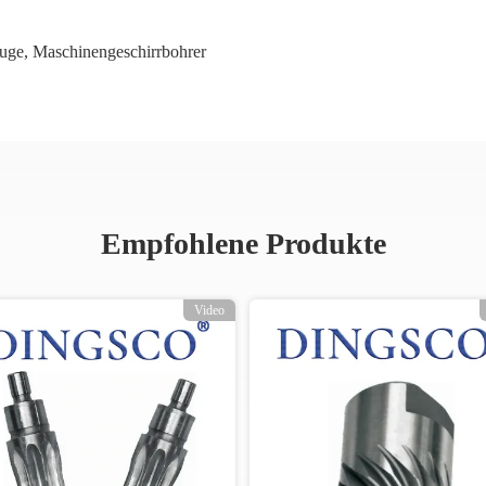
euge
,
Maschinengeschirrbohrer
Empfohlene Produkte
Video