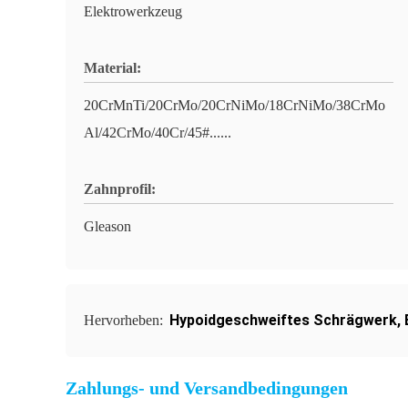
Elektrowerkzeug
Material:
20CrMnTi/20CrMo/20CrNiMo/18CrNiMo/38CrMo
Al/42CrMo/40Cr/45#......
Zahnprofil:
Gleason
Hypoidgeschweiftes Schrägwerk
,
Hervorheben:
Zahlungs- und Versandbedingungen