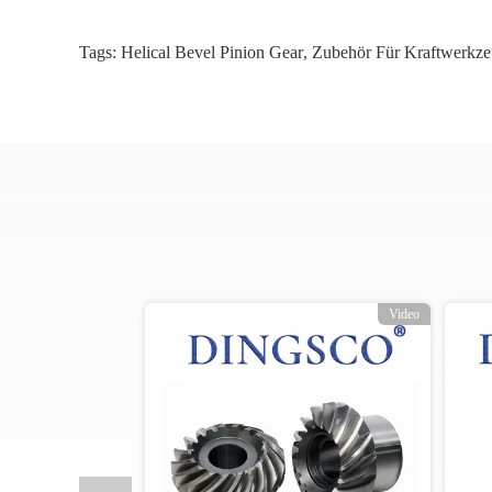
Tags:
Helical Bevel Pinion Gear
,
Zubehör Für Kraftwerkz
o
Video