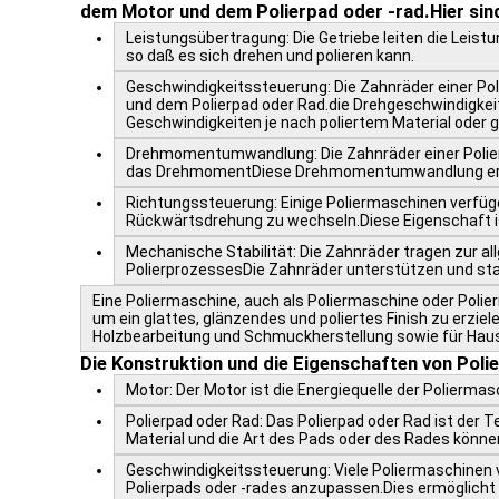
dem Motor und dem Polierpad oder -rad.Hier sind
Leistungsübertragung: Die Getriebe leiten die Leis
so daß es sich drehen und polieren kann.
Geschwindigkeitssteuerung: Die Zahnräder einer P
und dem Polierpad oder Rad.die Drehgeschwindigkei
Geschwindigkeiten je nach poliertem Material oder
Drehmomentumwandlung: Die Zahnräder einer Polie
das DrehmomentDiese Drehmomentumwandlung ermögl
Richtungssteuerung: Einige Poliermaschinen verfüg
Rückwärtsdrehung zu wechseln.Diese Eigenschaft ist 
Mechanische Stabilität: Die Zahnräder tragen zur a
PolierprozessesDie Zahnräder unterstützen und st
Eine Poliermaschine, auch als Poliermaschine oder Polie
um ein glattes, glänzendes und poliertes Finish zu erzie
Holzbearbeitung und Schmuckherstellung sowie für Ha
Die Konstruktion und die Eigenschaften von Pol
Motor: Der Motor ist die Energiequelle der Poliermasc
Polierpad oder Rad: Das Polierpad oder Rad ist der 
Material und die Art des Pads oder des Rades könne
Geschwindigkeitssteuerung: Viele Poliermaschinen
Polierpads oder -rades anzupassen.Dies ermöglicht