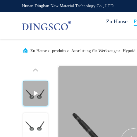
Hunan Dinghan New Material Technology Co., LTD
Zu Hause
P
Zu Hause
>
produits
>
Ausrüstung für Werkzeuge
>
Hypoid 