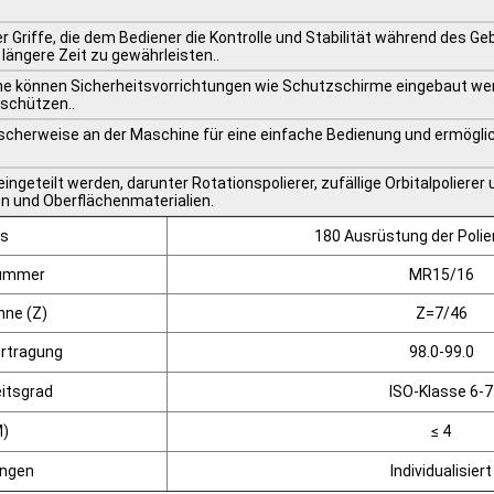
er Griffe, die dem Bediener die Kontrolle und Stabilität während des G
ängere Zeit zu gewährleisten..
ine können Sicherheitsvorrichtungen wie Schutzschirme eingebaut we
 schützen..
ischerweise an der Maschine für eine einfache Bedienung und ermögli
geteilt werden, darunter Rotationspolierer, zufällige Orbitalpolierer
n und Oberflächenmaterialien.
is
180 Ausrüstung der Poli
nummer
MR15/16
hne (Z)
Z=7/46
ertragung
98.0-99.0
itsgrad
ISO-Klasse 6-7
M)
≤ 4
ungen
Individualisiert