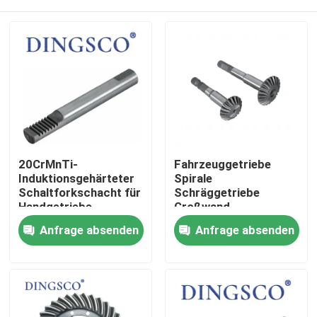
20CrMnTi-
Fahrzeuggetriebe
Induktionsgehärteter
Spirale
Schaltforkschacht für
Schräggetriebe
Handgetriebe
Großwand
Motorgetriebe
Zu Hause
Anfrage absenden
Anfrage absenden
Produkte
Videos