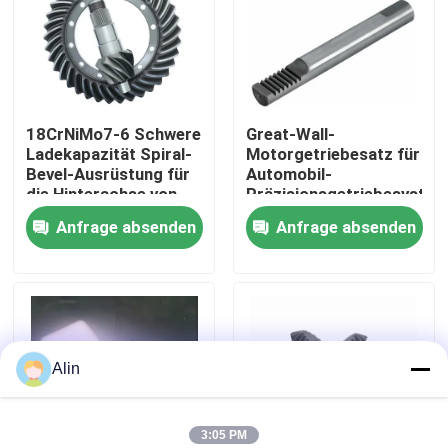
Über uns
Werksbesichtigung
18CrNiMo7-6 Schwere
Great-Wall-
Ladekapazität Spiral-
Motorgetriebesatz für
Bevel-Ausrüstung für
Automobil-
Qualitätskontrolle
die Hinterachse von
Präzisionsgetriebesyste
Fahrzeugen mit hoher
Anfrage absenden
Anfrage absenden
Geschwindigkeit
Kontakt mit uns
Neuigkeiten
Alin
Fälle
Angebot anfordern
3:05 PM