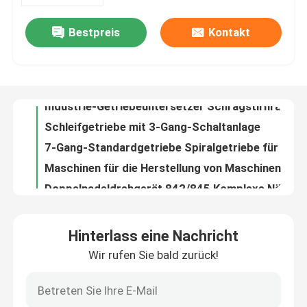
Bestpreis
Kontakt
Normaler 3-Gang-Fahrrad-Gang, Präzisionsbearbeitungs-Gang, innere Zahnräder
Über uns
Industrie-Getriebeuntersetzer Schrägstirnradgetriebe 90-Grad-Kegelradgetriebe Spiralkegelradgetriebe
Schleifgetriebe mit 3-Gang-Schaltanlage
Werksbesichtigung
7-Gang-Standardgetriebe Spiralgetriebe für das Balance-Riding
Maschinen für die Herstellung von Maschinen mit einer Leistung von mehr als 50 kW
Qualitätskontrolle
Doppelnadeldrehgerät 842/845 Komplexe Nähmaschine Spiraldrehgerät Bevel
Mikroreduktor 100 Winkelgetriebe Präzisions-Rechteckgetriebe
Kontakt mit uns
Langlebige 90-Grad-Bevel-Zahnräder für Motoren und Maschinen
Schnittmaschine mit hohem Posten 8B Schaltgetriebe Geräusch Spiralgetriebe Reduktion
Neuigkeiten
7200 Neue Hochgeschwindigkeits-Schlossstich Nähmaschine Ausrüstungsgrad Optimierung
Hinterlass eine Nachricht
Ausrüstung 20606 4400 Hochpräzisions-Industrie Nähmaschine Ausrüstung
Wir rufen Sie bald zurück!
Fälle
Schraubgetriebe und Schraubgetriebe für Schneidmaschinen
Computermuster Nähmaschine Getriebe Präzisionssteuerung Lineare Bewegung Spiralgetriebe
Angebot anfordern
Zigzag Nähmaschine Getriebe Geräuscharm Kleines Modulgetriebe 11/22 Zähne