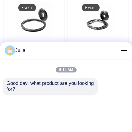
Roboter-
Roboter-Gliedgetriebe
Gelenkgetriebe Helical
Schleifen
Julia
Zahnschleifen für die
eingeschlossenes
gemeinsame
Getriebe Roboterarm
Übertragung
Harmonischer Antrieb
5:14 AM
Bestpreis
Bestpreis
Good day, what product are you looking 
for?
Kontakt
Kontakt
Sehen Sie mehr an