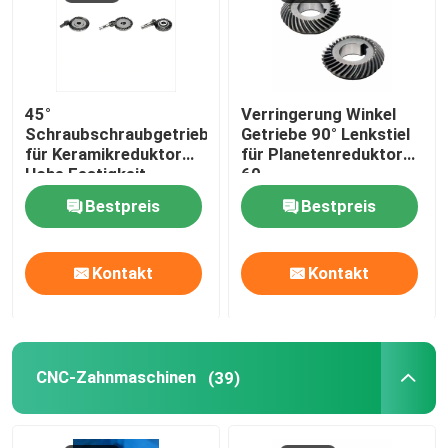
45°
Verringerung Winkel
Schraubschraubgetriebe
Getriebe 90° Lenkstiel
für Keramikreduktor
für Planetenreduktor
Hohe Festigkeit
60
Langlebig
Bestpreis
Bestpreis
Kontakt
Kontakt
CNC-Zahnmaschinen
(39)