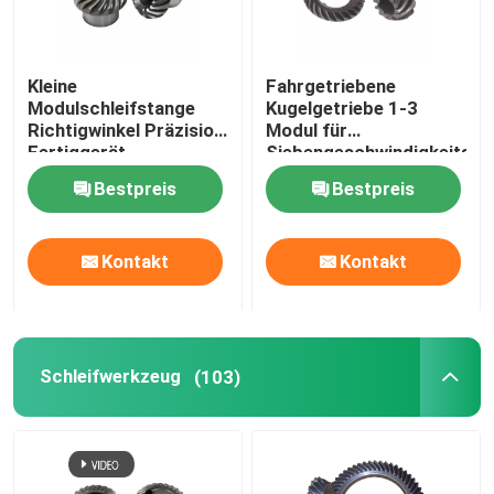
Ausrüstung für Nähmaschinen
Kleine
Fahrgetriebene
Modulschleifstange
Kugelgetriebe 1-3
Ausrüstung für Werkzeuge
Richtigwinkel Präzision
Modul für
Fertiggerät
Siebengeschwindigkeitsra
Bestpreis
Bestpreis
Großmauer-Motorrad
Kontakt
Kontakt
Industrie-Reduktorgerät
Schleifwerkzeug
(103)